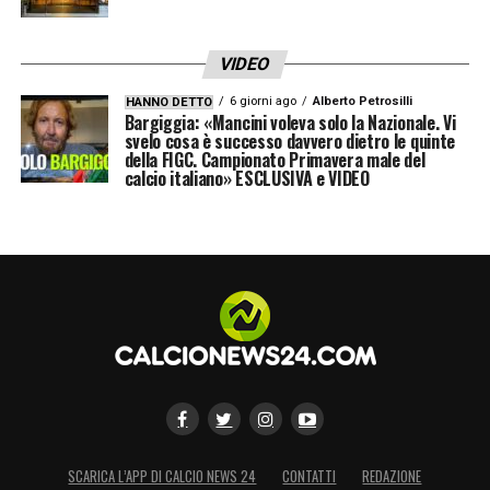
VIDEO
6 giorni ago
Alberto Petrosilli
HANNO DETTO
Bargiggia: «Mancini voleva solo la Nazionale. Vi
svelo cosa è successo davvero dietro le quinte
della FIGC. Campionato Primavera male del
calcio italiano» ESCLUSIVA e VIDEO
SCARICA L’APP DI CALCIO NEWS 24
CONTATTI
REDAZIONE