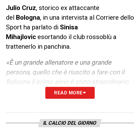
Julio Cruz
, storico ex attaccante
del
Bologna
, in una intervista al Corriere dello
Sport ha parlato di
Sinisa
Mihajlovic
esortando il club rossoblù a
trattenerlo in panchina.
«È un grande allenatore e una grande
persona, quello che è riuscito a fare con il
Bologna il primo anno è stato straordinario.
Ma anche successivamente il Bologna ha
READ MORE
fatto bene, nonostante la malattia che Sinisa
ha dovuto combattere e vincere. Anche in
questo caso ha evidenziato tutto il suo
IL CALCIO DEL GIORNO
carattere e la sua forza. Sinisa è un guerriero