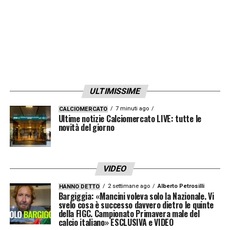
imperfetta: non appena si è avvicinata al
vertice ha mostrato la sua effettiva sostanza
tecnica. Quando poi le viene a mancare il
risultato, ottenuto non importa come, apriti
cielo. Il risultato è tutto, e non solo alla Juve:
ULTIMISSIME
modifica giudizi, clima, progetti, sposta
montagne di pregiudizi.
7 minuti ago
CALCIOMERCATO
Ultime notizie Calciomercato LIVE: tutte le
novità del giorno
Le spiegazioni non servono. Chi le
considera? Tuttavia provo ad aggiungerne
una personalissima per dimostrare
VIDEO
l’aleatorietà di certe valutazioni ad minchiam
2 settimane ago
Alberto Petrosilli
HANNO DETTO
Bargiggia: «Mancini voleva solo la Nazionale. Vi
figlie di vittorie o sconfitte. Mi soffermo
svelo cosa è successo davvero dietro le quinte
della FIGC. Campionato Primavera male del
sull’attacco, sul valore del centrocampo di
calcio italiano» ESCLUSIVA e VIDEO