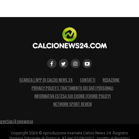
Allegri credo di aver detto e scritto tutto. A
inizio stagione la coppia Chiesa-Vlahovic
non funzionava granché e entrambi venivano
accusati di eccessivo individualismo»
.
LEGGI ALTRE NOTIZIE SU JUVENTUS
NEWS 24
LA PLAYLIST DELLE NOSTRE TOP NEWS
SCARICA L’APP DI CALCIO NEWS 24
CONTATTI
REDAZIONE
PRIVACY POLICY E TRATTAMENTO DEI DATI PERSONALI
INFORMATIVA ESTESA SUI COOKIE (COOKIE POLICY)
NETWORK SPORT REVIEW
gestisci il consenso
Copyright 2026 © riproduzione riservata Calcio News 24 -Registro
Stampa Tribunale di Torino n. 47 del 07/09/2021 - Iscritto al Registro