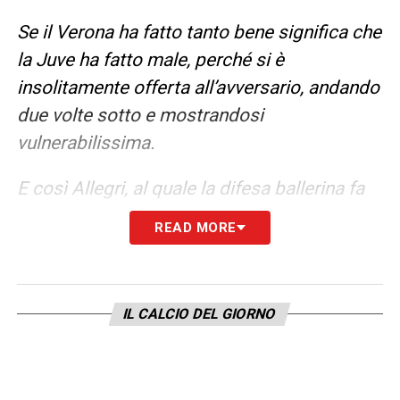
Se il Verona ha fatto tanto bene significa che
la Juve ha fatto male, perché si è
insolitamente offerta all’avversario, andando
due volte sotto e mostrandosi
vulnerabilissima.
E così Allegri, al quale la difesa ballerina fa
girare vorticosamente gli zebedei, sta
READ MORE
vivendo la prima crisi stagionale: due
sconfitte e due pari nelle ultime quattro
uscite mettono a rischio il secondo posto e
IL CALCIO DEL GIORNO
naturalmente rilanciano le solite menate sul
futuro.
Hai voglia a ripetere che questa Juve è