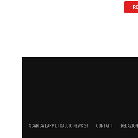
R
SCARICA L’APP DI CALCIO NEWS 24
CONTATTI
REDAZION