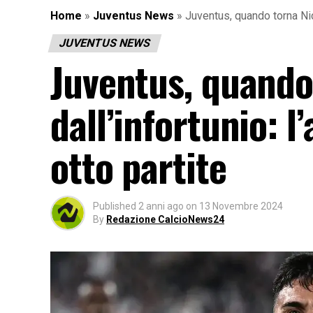
Home
»
Juventus News
»
Juventus, quando torna Nico
JUVENTUS NEWS
Juventus, quando
dall’infortunio: l
otto partite
Published
2 anni ago
on
13 Novembre 2024
By
Redazione CalcioNews24