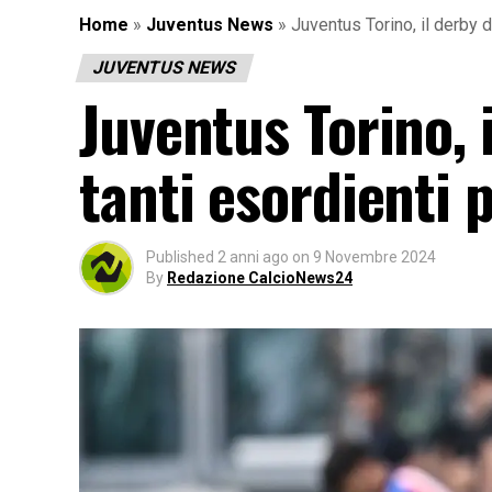
Home
»
Juventus News
»
Juventus Torino, il derby d
JUVENTUS NEWS
Juventus Torino, 
tanti esordienti p
Published
2 anni ago
on
9 Novembre 2024
By
Redazione CalcioNews24