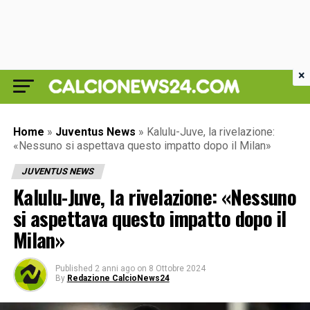
×
Home
»
Juventus News
»
Kalulu-Juve, la rivelazione:
«Nessuno si aspettava questo impatto dopo il Milan»
JUVENTUS NEWS
Kalulu-Juve, la rivelazione: «Nessuno
si aspettava questo impatto dopo il
Milan»
Published
2 anni ago
on
8 Ottobre 2024
By
Redazione CalcioNews24