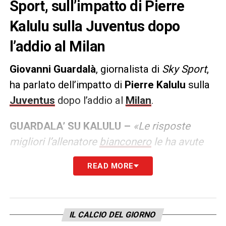
Sport, sull’impatto di Pierre
Kalulu sulla Juventus dopo
l’addio al Milan
Giovanni Guardalà
, giornalista di
Sky Sport
,
ha parlato dell’impatto di
Pierre Kalulu
sulla
Juventus
dopo l’addio al
Milan
.
GUARDALA’ SU KALULU –
«Le risposte
migliori l’allenatore
bianconero
le ha avute
dagli acquisti che non avevano destato
READ MORE
particolare entusiamo tra i tifosi, Kalulu in
primis. Giuntoli con l’ok di Thiago Motta ha
avuto un’ottima intuizione. Pochi credevano
IL CALCIO DEL GIORNO
potesse essere un colpo importante dopo