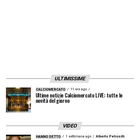
una stagione al Milan costellata da infortuni
con appena 9 presenze in campionato e 2 in
Europa. Dalla prima da titolare con l’Empoli
ha giocato sempre, sia da terzino che
centrale, con ottimo rendimento. Ha giocato
già di più che in tutta la passata stagione
».
LA PLAYLIST DELLE NOSTRE TOP NEWS
ULTIMISSIME
11 ore ago
CALCIOMERCATO
Ultime notizie Calciomercato LIVE: tutte le
novità del giorno
VIDEO
1 settimana ago
Alberto Petrosilli
HANNO DETTO