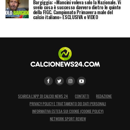
Bargiggia: «Mancini voleva solo la Nazionale. Vi
svelo cosa è successo davvero dietro le quinte
della FIGC. Campionato Primavera male del
calcio italiano» ESCLUSIVA e VIDEO
SCARICA L’APP DI CALCIO NEWS 24
CONTATTI
REDAZIONE
PRIVACY POLICY E TRATTAMENTO DEI DATI PERSONALI
INFORMATIVA ESTESA SUI COOKIE (COOKIE POLICY)
NETWORK SPORT REVIEW