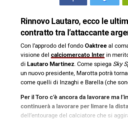
Rinnovo Lautaro, ecco le ultim
contratto tra l’attaccante arg
Con l’approdo del fondo
Oaktree
al coma
visione del
calciomercato
Inter
in merito
di
Lautaro Martinez
. Come spiega
Sky S
un nuovo presidente, Marotta potrà tornare
come quelli di Inzaghi e Barella (che sono
Per il Toro c’è ancora da lavorare ma l’
continuerà a lavorare per limare la dis
dell’entourage del calciatore che si aggir