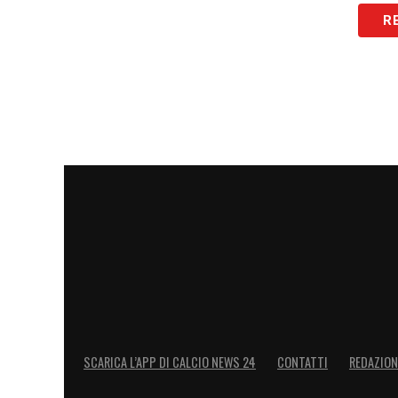
LA PLAYLIST DELLE NOSTRE TOP NEW
R
SCARICA L’APP DI CALCIO NEWS 24
CONTATTI
REDAZION