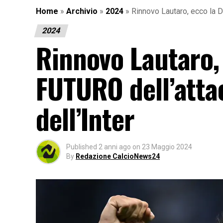
Home
»
Archivio
»
2024
»
Rinnovo Lautaro, ecco la 
2024
Rinnovo Lautaro,
FUTURO dell’atta
dell’Inter
Published
2 anni ago
on
23 Maggio 2024
By
Redazione CalcioNews24