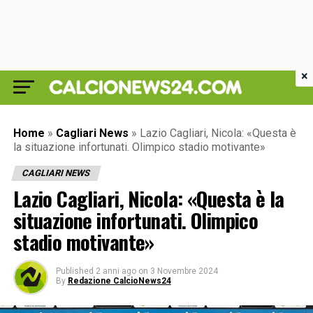
×
Home
»
Cagliari News
»
Lazio Cagliari, Nicola: «Questa è
la situazione infortunati. Olimpico stadio motivante»
CAGLIARI NEWS
Lazio Cagliari, Nicola: «Questa è la
situazione infortunati. Olimpico
stadio motivante»
Published
2 anni ago
on
3 Novembre 2024
By
Redazione CalcioNews24