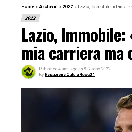
Home
»
Archivio
»
2022
»
Lazio, Immobile: «Tanto es
2022
Lazio, Immobile: 
mia carriera ma o
Published
4 anni ago
on
9 Giugno 2022
By
Redazione CalcioNews24