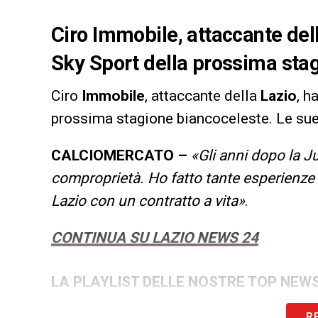
Ciro Immobile, attaccante dell
Sky Sport della prossima sta
Ciro
Immobile
, attaccante della
Lazio
, h
prossima stagione biancoceleste. Le sue
CALCIOMERCATO –
«Gli anni dopo la Ju
comproprietà. Ho fatto tante esperienze 
Lazio con un contratto a vita»
.
CONTINUA SU LAZIO NEWS 24
LA PLAYLIST DELLE NOSTRE TOP NEW
R