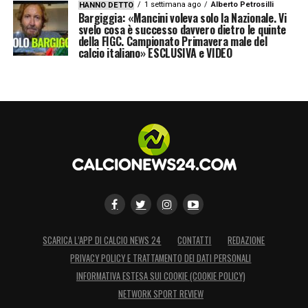
1 settimana ago
Alberto Petrosilli
HANNO DETTO
Bargiggia: «Mancini voleva solo la Nazionale. Vi
svelo cosa è successo davvero dietro le quinte
della FIGC. Campionato Primavera male del
calcio italiano» ESCLUSIVA e VIDEO
SCARICA L’APP DI CALCIO NEWS 24
CONTATTI
REDAZIONE
PRIVACY POLICY E TRATTAMENTO DEI DATI PERSONALI
INFORMATIVA ESTESA SUI COOKIE (COOKIE POLICY)
NETWORK SPORT REVIEW