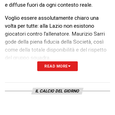
e diffuse fuori da ogni contesto reale.
Voglio essere assolutamente chiaro una
volta per tutte: alla Lazio non esistono
giocatori contro l’allenatore. Maurizio Sarri
gode della piena fiducia della Società, così
come della totale disponibilità e del rispetto
del gruppo squadra.
READ MORE
Nel calcio, come in qualsiasi organizzazione
complessa, possono esistere momenti di
confronto, di tensione o di difficoltà legati ai
IL CALCIO DEL GIORNO
risultati. Trasformare però normali dinamiche
professionali in presunti conflitti personali
significa raccontare una realtà che non