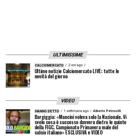
appartiene alla Lazio. Esiste invece chi, per
interessi diversi, continua ad alimentare
polemiche in modo strumentale.
Ciò che ritengo gravissimo è la pubblicazione
di una telefonata privata, sottratta e diffusa
ULTIMISSIME
senza alcuna autorizzazione, con l’unico
obiettivo di generare clamore e danneggiare
2 ore ago
CALCIOMERCATO
Ultime notizie Calciomercato LIVE: tutte le
la Società. Per questo motivo, la S.S. Lazio e
novità del giorno
io personalmente provvederemo a segnalare
l’accaduto al Garante per la protezione dei
VIDEO
dati personali e alle autorità competenti,
1 settimana ago
Alberto Petrosilli
HANNO DETTO
affinché vengano accertate tutte le
Bargiggia: «Mancini voleva solo la Nazionale. Vi
svelo cosa è successo davvero dietro le quinte
responsabilità del caso.
della FIGC. Campionato Primavera male del
calcio italiano» ESCLUSIVA e VIDEO
Ho inoltre già richiesto, da tempo, alla Giunta