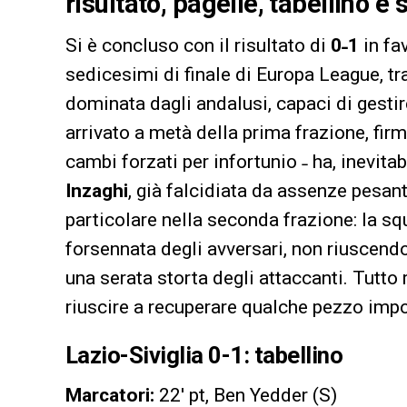
risultato, pagelle, tabellino e 
Si è concluso con il risultato di
0˗1
in fav
sedicesimi di finale di Europa League, tr
dominata dagli andalusi, capaci di gestire
arrivato a metà della prima frazione, fir
cambi forzati per infortunio ˗ ha, inevita
Inzaghi
, già falcidiata da assenze pesant
particolare nella seconda frazione: la s
forsennata degli avversari, non riuscendo
una serata storta degli attaccanti. Tutto
riuscire a recuperare qualche pezzo impo
Lazio-Siviglia 0-1: tabellino
Marcatori:
22′ pt, Ben Yedder (S)