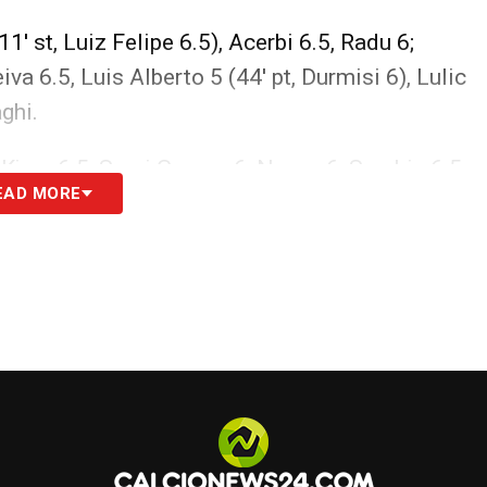
1′ st, Luiz Felipe 6.5), Acerbi 6.5, Radu 6;
eiva 6.5, Luis Alberto 5 (44′ pt, Durmisi 6), Lulic
ghi.
 Kjaer 6.5, Sergi Gomez 6; Navas 6, Sarabia 6.5
EAD MORE
 6.5, Escudero 7 (30′ st, Promes 6); Andrè Silva
natore:
Machin.
, Correa (L), Mercado (S), Acerbi (L)
so accade, è lui, questa volta insieme a Luiz