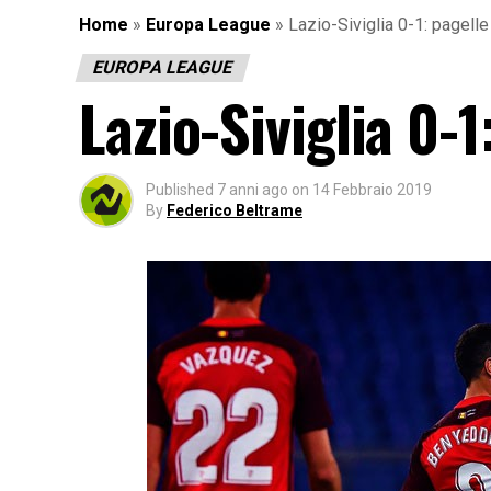
Home
»
Europa League
»
Lazio-Siviglia 0-1: pagelle
EUROPA LEAGUE
Lazio-Siviglia 0-1
Published
7 anni ago
on
14 Febbraio 2019
By
Federico Beltrame