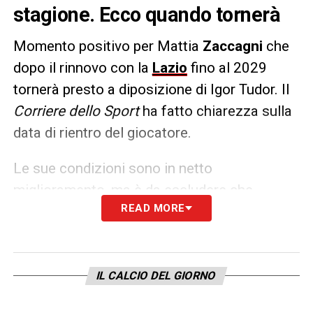
stagione. Ecco quando tornerà
Momento positivo per Mattia
Zaccagni
che
dopo il rinnovo con la
Lazio
fino al 2029
tornerà presto a diposizione di Igor Tudor. Il
Corriere dello Sport
ha fatto chiarezza sulla
data di rientro del giocatore.
Le sue condizioni sono in netto
miglioramento, ma è da escludere che
READ MORE
l’esterno recupererà in vista della
Juventus
in Coppa Italia. Discorso diverso per sabato
dove tornerà a disposizione dalla panchina in
un match speciale, quello contro il
Verona
IL CALCIO DEL GIORNO
ovvero la sua ex squadra.