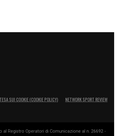
TESA SUI COOKIE (COOKIE POLICY)
NETWORK SPORT REVIEW
o al Registro Operatori di Comunicazione al n. 26692 -