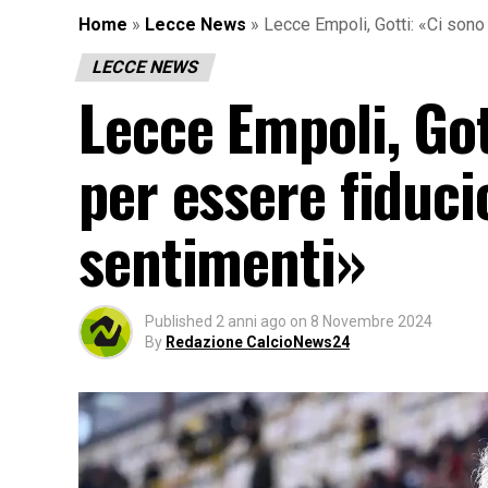
Home
»
Lecce News
»
Lecce Empoli, Gotti: «Ci sono
LECCE NEWS
Lecce Empoli, Got
per essere fiduci
sentimenti»
Published
2 anni ago
on
8 Novembre 2024
By
Redazione CalcioNews24