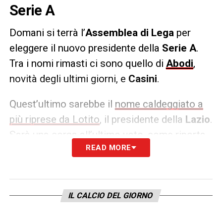
Serie A
Domani si terrà l’
Assemblea di Lega
per
eleggere il nuovo presidente della
Serie A
.
Tra i nomi rimasti ci sono quello di
Abodi
,
novità degli ultimi giorni, e
Casini
.
Quest’ultimo sarebbe il
nome caldeggiato a
più riprese da Lotito
, il presidente della
Lazio
.
Sarà una corsa all’ultimo voto, come riporta
READ MORE
il Messaggero
, e Lotito non ha intenzione di
mollare la presa verso il nome del politico
Casini.
IL CALCIO DEL GIORNO
LA PLAYLIST DELLE NOSTRE TOP NEWS