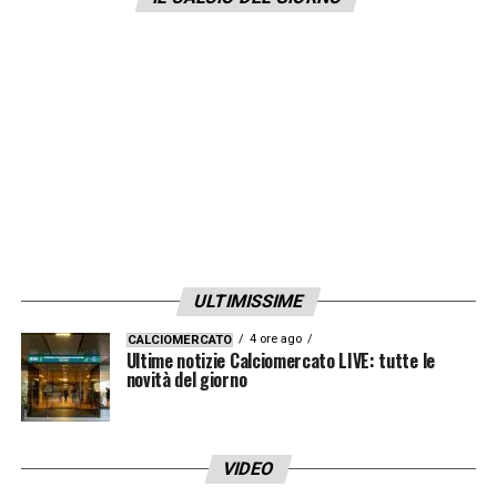
Anche
PSG
,
Manchester
City
e
Chelsea
sarebbero sulle tracce di
Locatelli, valutato almeno
35 milioni
di euro
dal Sassuolo.
LA PLAYLIST DELLE NOSTRE TOP NEWS
ULTIMISSIME
4 ore ago
CALCIOMERCATO
Ultime notizie Calciomercato LIVE: tutte le
novità del giorno
VIDEO