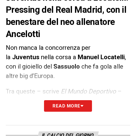
Pressing del Real Madrid, con il
benestare del neo allenatore
Ancelotti
Non manca la concorrenza per
la
Juventus
nella corsa a
Manuel Locatelli
,
con il gioiello del
Sassuolo
che fa gola alle
altre big d’Europa.
Tra queste – scrive
El Mundo Deportivo
–
insisterebbe soprattutto il
Real Madrid
, con il
READ MORE
nuovo tecnico
Carlo Ancelotti
che avrebbe
espresso il suo consenso ad un eventuale
arrivo a Valdebebas del nazionale azzurro.
IL CALCIO DEL GIORNO