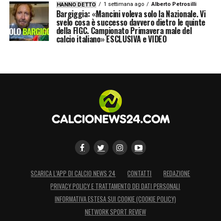
1 settimana ago
Alberto Petrosilli
HANNO DETTO
Bargiggia: «Mancini voleva solo la Nazionale. Vi
svelo cosa è successo davvero dietro le quinte
della FIGC. Campionato Primavera male del
calcio italiano» ESCLUSIVA e VIDEO
SCARICA L’APP DI CALCIO NEWS 24
CONTATTI
REDAZIONE
PRIVACY POLICY E TRATTAMENTO DEI DATI PERSONALI
INFORMATIVA ESTESA SUI COOKIE (COOKIE POLICY)
NETWORK SPORT REVIEW