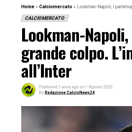
Home
»
Calciomercato
»
Lookman-Napoli, i partenope
CALCIOMERCATO
Lookman-Napoli, 
grande colpo. L’i
all’Inter
Published
1 anno ago
on
1 Agosto 2025
By
Redazione CalcioNews24