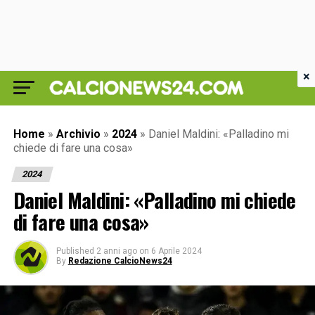
×
Home
»
Archivio
»
2024
»
Daniel Maldini: «Palladino mi
chiede di fare una cosa»
2024
Daniel Maldini: «Palladino mi chiede
di fare una cosa»
Published
2 anni ago
on
6 Aprile 2024
By
Redazione CalcioNews24