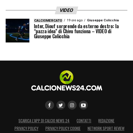
VIDEO
19 ore ago
Giuseppe Colicchia
CALCIOMERCATO
Inter, Diouf sorprende da esterno destro: la
“pazza idea” di Chivu funziona – VIDEO di
Giuseppe Colicchia
SCARICA L’APP DI CALCIO NEWS 24
CONTATTI
REDAZIONE
PRIVACY POLICY
PRIVACY POLICY COOKIE
NETWORK SPORT REVIEW