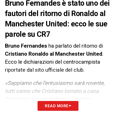
Bruno Fernandes è stato uno dei
fautori del ritorno di Ronaldo al
Manchester United: ecco le sue
parole su CR7
Bruno Fernandes
ha parlato del ritorno di
Cristiano Ronaldo al Manchester United
.
Ecco le dichiarazioni del centrocampista
riportate dal sito ufficiale del club.
«Sappiamo che l’entusiasmo sarà rovente,
tutti sanno che Cristiano tornato a casa.
Sappiamo cosa può darci e il nostro
READ MORE
obiettivo, come quello di Cristiano, è vincere.
Con lui, sappiamo che siamo più vicini a