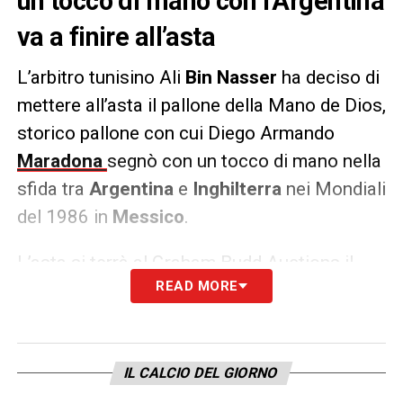
un tocco di mano con l’Argentina
va a finire all’asta
L’arbitro tunisino Ali
Bin Nasser
ha deciso di
mettere all’asta il pallone della Mano de Dios,
storico pallone con cui Diego Armando
Maradona
segnò con un tocco di mano nella
sfida tra
Argentina
e
Inghilterra
nei Mondiali
del 1986 in
Messico
.
L’asta si terrà al Graham Budd Auctions il
READ MORE
prossimo 16 novembre durante un evento
speciale dedicato ai Mondiali di calcio. Il
valore stimato del pallone è di 3 milioni di
sterline, cifra che potrebbe salire ancora di
IL CALCIO DEL GIORNO
più.