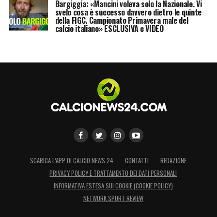
diventare un pilastro della lotta salvezza.
Bargiggia: «Mancini voleva solo la Nazionale. Vi
svelo cosa è successo davvero dietro le quinte
della FIGC. Campionato Primavera male del
calcio italiano» ESCLUSIVA e VIDEO
LA PLAYLIST DELLE NOSTRE TOP NEWS
SCARICA L’APP DI CALCIO NEWS 24
CONTATTI
REDAZIONE
PRIVACY POLICY E TRATTAMENTO DEI DATI PERSONALI
INFORMATIVA ESTESA SUI COOKIE (COOKIE POLICY)
NETWORK SPORT REVIEW