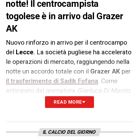
notte! Il centrocampista
togolese è in arrivo dal Grazer
AK
Nuovo rinforzo in arrivo per il centrocampo
del
Lecce
. La società pugliese ha accelerato
le operazioni di mercato, raggiungendo nella
notte un accordo totale con il
Grazer AK
per
il trasferimento di Sadik Fofana
. Come
anticipato dal giornalista
Gianluca Di Marzio
,
l’intesa porta in Salento un mediano classe
READ MORE
2003, nazionale togolese ma svezzato
calcisticamente in Germania, pronto a
mettersi subito a disposizione del tecnico
IL CALCIO DEL GIORNO
Eusebio Di Francesco
.