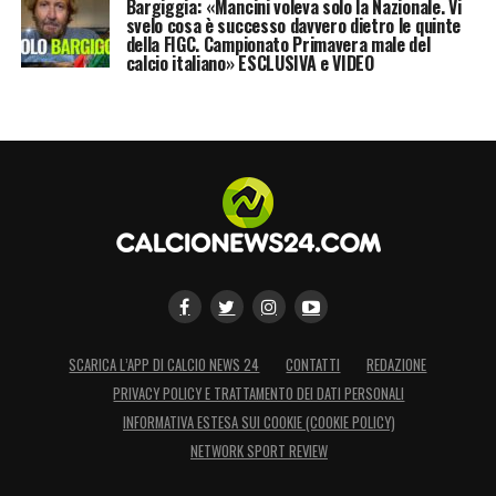
Bargiggia: «Mancini voleva solo la Nazionale. Vi
svelo cosa è successo davvero dietro le quinte
della FIGC. Campionato Primavera male del
calcio italiano» ESCLUSIVA e VIDEO
SCARICA L’APP DI CALCIO NEWS 24
CONTATTI
REDAZIONE
PRIVACY POLICY E TRATTAMENTO DEI DATI PERSONALI
INFORMATIVA ESTESA SUI COOKIE (COOKIE POLICY)
NETWORK SPORT REVIEW