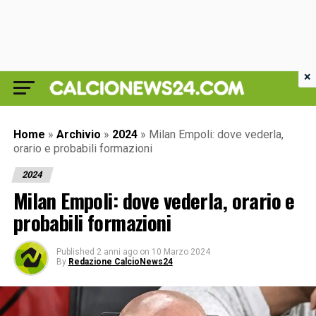
×
Home
»
Archivio
»
2024
»
Milan Empoli: dove vederla,
orario e probabili formazioni
2024
Milan Empoli: dove vederla, orario e
probabili formazioni
Published
2 anni ago
on
10 Marzo 2024
By
Redazione CalcioNews24