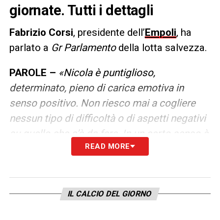
giornate. Tutti i dettagli
Fabrizio Corsi
, presidente dell’
Empoli
, ha
parlato a
Gr Parlamento
della lotta salvezza.
PAROLE –
«Nicola è puntiglioso,
determinato, pieno di carica emotiva in
senso positivo. Non riesco mai a cogliere
nessun tipo di difficoltà o di aspetti negativi
su quello che c’è da fare. In un certo senso è
READ MORE
contagioso. Inseguiamo una salvezza che
può essere definita anche miracolosa, però
ora ci sentiamo veramente di giocarcela fino
alla fine. Ci vogliano 36 punti, però è un
IL CALCIO DEL GIORNO
esercizio che ci fa perdere energie. Noi le