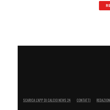
R
SCARICA L’APP DI CALCIO NEWS 24
CONTATTI
REDAZION