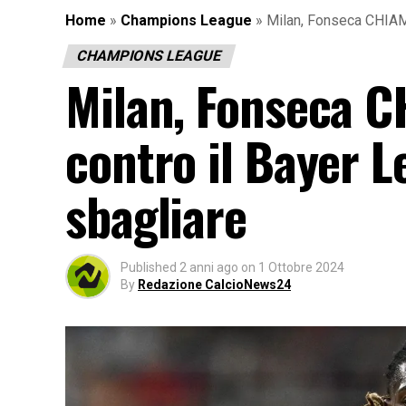
Home
»
Champions League
»
Milan, Fonseca CHIAM
CHAMPIONS LEAGUE
Milan, Fonseca C
contro il Bayer 
sbagliare
Published
2 anni ago
on
1 Ottobre 2024
By
Redazione CalcioNews24