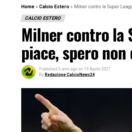
Home
»
Calcio Estero
»
Milner contro la Super Leagu
CALCIO ESTERO
Milner contro la
piace, spero non 
Published
5 anni ago
on
19 Aprile 2021
By
Redazione CalcioNews24