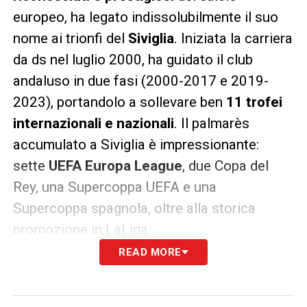
europeo, ha legato indissolubilmente il suo
nome ai trionfi del
Siviglia
. Iniziata la carriera
da ds nel luglio 2000, ha guidato il club
andaluso in due fasi (2000-2017 e 2019-
2023), portandolo a sollevare ben
11 trofei
internazionali e nazionali
. Il palmarès
accumulato a Siviglia è impressionante:
sette
UEFA Europa League
, due Copa del
Rey, una Supercoppa UEFA e una
Supercoppa spagnola, oltre alla storica
promozione in LaLiga.
READ MORE
Esperienze internazionali e
ambizioni future