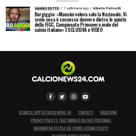
biancoblu, l’ingaggio di Monchi segna l’inizio
1 settimana ago
Alberto Petrosilli
HANNO DETTO
di una nuova, promettente era.
Bargiggia: «Mancini voleva solo la Nazionale. Vi
svelo cosa è successo davvero dietro le quinte
della FIGC. Campionato Primavera male del
LA PLAYLIST DELLE NOSTRE TOP NEWS
calcio italiano» ESCLUSIVA e VIDEO
SCARICA L’APP DI CALCIO NEWS 24
CONTATTI
REDAZIONE
PRIVACY POLICY E TRATTAMENTO DEI DATI PERSONALI
INFORMATIVA ESTESA SUI COOKIE (COOKIE POLICY)