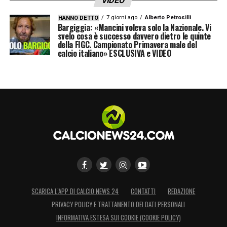
VIDEO
7 giorni ago
Alberto Petrosilli
HANNO DETTO
Bargiggia: «Mancini voleva solo la Nazionale. Vi
svelo cosa è successo davvero dietro le quinte
della FIGC. Campionato Primavera male del
calcio italiano» ESCLUSIVA e VIDEO
SCARICA L’APP DI CALCIO NEWS 24
CONTATTI
REDAZIONE
PRIVACY POLICY E TRATTAMENTO DEI DATI PERSONALI
INFORMATIVA ESTESA SUI COOKIE (COOKIE POLICY)