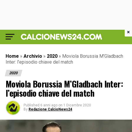
×
Home
»
Archivio
»
2020
»
Moviola Borussia M’Gladbach
Inter: l’episodio chiave del match
2020
Moviola Borussia M’Gladbach Inter:
l’episodio chiave del match
Published
6 anni ago
on
1 Dicembre 2020
By
Redazione CalcioNews24