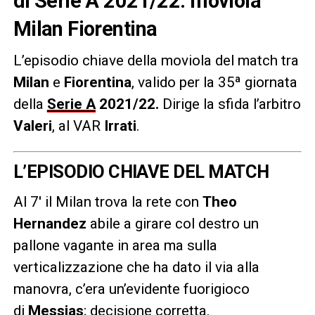
di Serie A 2021/22: moviola
Milan Fiorentina
L’episodio chiave della moviola del match tra
Milan
e
Fiorentina
, valido per la 35ª giornata
della
Serie A
2021/22
.
Dirige la sfida l’arbitro
Valeri
, al VAR
Irrati
.
L’EPISODIO CHIAVE DEL MATCH
Al 7′ il Milan trova la rete con
Theo
Hernandez
abile a girare col destro un
pallone vagante in area ma sulla
verticalizzazione che ha dato il via alla
manovra, c’era un’evidente fuorigioco
di
Messias
; decisione corretta.