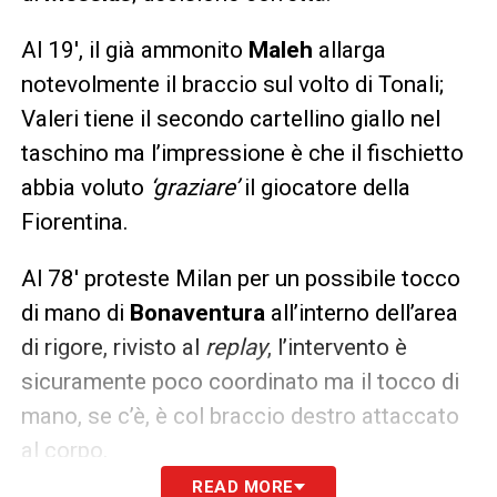
Al 19′, il già ammonito
Maleh
allarga
notevolmente il braccio sul volto di Tonali;
Valeri tiene il secondo cartellino giallo nel
taschino ma l’impressione è che il fischietto
abbia voluto
‘graziare’
il giocatore della
Fiorentina.
Al 78′ proteste Milan per un possibile tocco
di mano di
Bonaventura
all’interno dell’area
di rigore, rivisto al
replay
, l’intervento è
sicuramente poco coordinato ma il tocco di
mano, se c’è, è col braccio destro attaccato
al corpo.
READ MORE