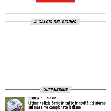
Nel finale, altre proteste Milan per un
contatto in area tra
Leao
e
Ikoné
; l’esterno
della Fiorentina colpisce con un’ancata il
IL CALCIO DEL GIORNO
portoghese ma visto il
trend
di questa
stagione, questi contatti raramente portano
al rigore.
RISULTATI E CLASSIFICA SERIE A
LA PLAYLIST DELLE NOSTRE TOP NEWS
ULTIMISSIME
10 ore ago
SERIE A
Ultime Notizie Serie A: tutte le novità del giorno
sul massimo campionato italiano