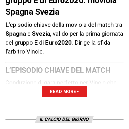
gruppo E di Euro2020: moviola
Spagna Svezia
L’episodio chiave della moviola del match tra
Spagna
e
Svezia
, valido per la prima giornata
del gruppo E di
Euro2020
.
Dirige la sfida
l’arbitro Vincic.
L’EPISODIO CHIAVE DEL MATCH
Conduzione di gara perfetto per Vincic che
non ha bisogno di ricorrere al VAR e non
READ MORE
incappa in errori.
LA PLAYLIST DELLE NOSTRE TOP NEWS
IL CALCIO DEL GIORNO