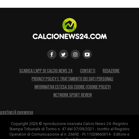
SCARICA L’APP DI CALCIO NEWS 24
CONTATTI
REDAZIONE
PRIVACY POLICY E TRATTAMENTO DEI DATI PERSONALI
INFORMATIVA ESTESA SUI COOKIE (COOKIE POLICY)
NETWORK SPORT REVIEW
gestisci il consenso
Copyright 2026 © riproduzione riservata Calcio News 24 -Registro
Stampa Tribunale di Torino n. 47 del 07/09/2021 - Iscritto al Registro
Operatori di Comunicazione al n. 26692 - P.I.11028660014 - Editore e