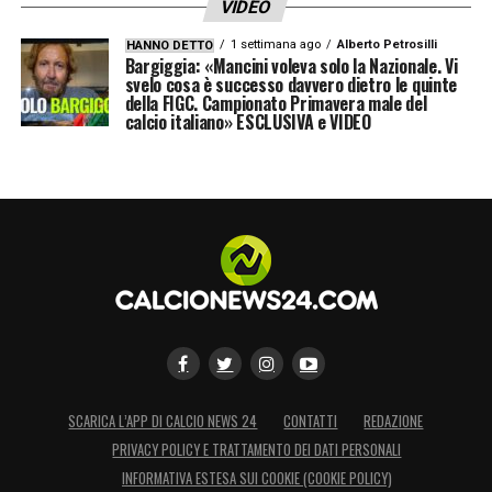
VIDEO
1 settimana ago
Alberto Petrosilli
HANNO DETTO
Bargiggia: «Mancini voleva solo la Nazionale. Vi
svelo cosa è successo davvero dietro le quinte
della FIGC. Campionato Primavera male del
calcio italiano» ESCLUSIVA e VIDEO
SCARICA L’APP DI CALCIO NEWS 24
CONTATTI
REDAZIONE
PRIVACY POLICY E TRATTAMENTO DEI DATI PERSONALI
INFORMATIVA ESTESA SUI COOKIE (COOKIE POLICY)