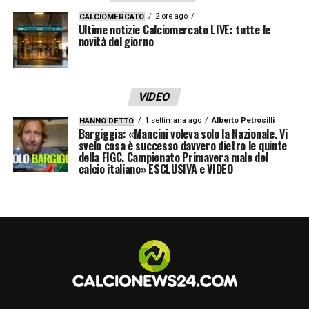
lui ripagherà l’accoglienza della gente e della
2 ore ago
CALCIOMERCATO
Ultime notizie Calciomercato LIVE: tutte le
piazza».
novità del giorno
RESPONSABILITA’ –
«Ho trovato una piazza
molto disponibile, sono felice ma essere con
VIDEO
me significa essere con il Napoli. Io voglio
1 settimana ago
Alberto Petrosilli
HANNO DETTO
Bargiggia: «Mancini voleva solo la Nazionale. Vi
tutte le responsabilità del mio ruolo, è
svelo cosa è successo davvero dietro le quinte
della FIGC. Campionato Primavera male del
importante assumersele, poi quello che
calcio italiano» ESCLUSIVA e VIDEO
riusciremo a fare dipenderà da come
riusciamo a mettere in ordine i nostri passi
cominciando da domani. Se inizi con passi
ordinati, il resto viene di conseguenza. E’ una
sfida bella, io tengo molto in considerazione
le situazioni giornaliere che sono le più belle,