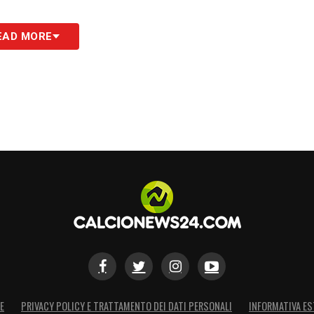
EAD MORE
un altro acquisto e poi sappiamo tutti che
i opportunità da sfruttare».
he è un giocatore di molta esperienza e in
a delle capacità tecniche di alto livello,
re step durante l’allenamento e ho capito perché
contro la Roma».
S
E
PRIVACY POLICY E TRATTAMENTO DEI DATI PERSONALI
INFORMATIVA ES