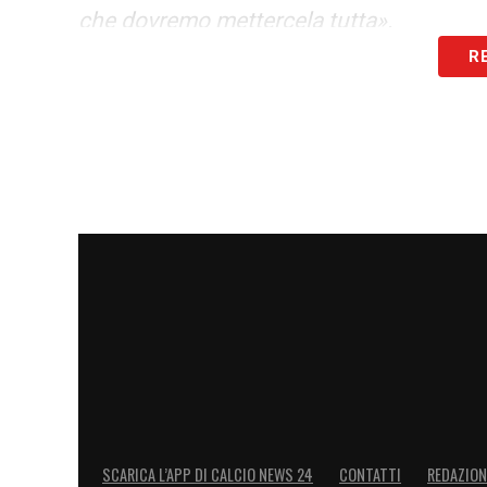
che dovremo mettercela tutta».
R
MERCATO –
«Penso che a breve ci sarà 
nell’ultima settimana possono presentars
TERZINO –
«Potrebbe esserci Molinaro c
queste partite serve sempre. Sigurdsson h
nell’ultima settimana ha fatto un’ulterio
ha segnato al Bernabeu contro il Real e 
LA PLAYLIST DELLE NOSTRE TOP NEW
SCARICA L’APP DI CALCIO NEWS 24
CONTATTI
REDAZION