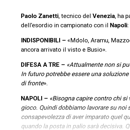
Paolo Zanetti
, tecnico del
Venezia
, ha 
dell’esordio in campionato con il
Napoli
:
INDISPONIBILI –
«Mdolo, Aramu, Mazzocc
ancora arrivato il visto e Busio».
DIFESA A TRE –
«Attualmente non si può
In futuro potrebbe essere una soluzione 
di fronte
».
NAPOLI –
«Bisogna capire contro chi si v
gioco. Quindi dobbiamo lavorare su noi s
consapevolezza di aver imparato quel qu
quando la posta in palio sarà decisiva. 