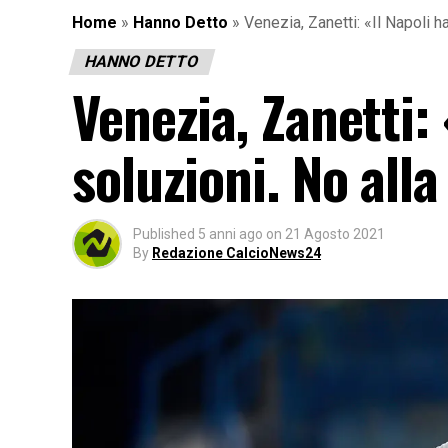
Home
»
Hanno Detto
»
Venezia, Zanetti: «Il Napoli ha
HANNO DETTO
Venezia, Zanetti: 
soluzioni. No alla
Published
5 anni ago
on
21 Agosto 2021
By
Redazione CalcioNews24