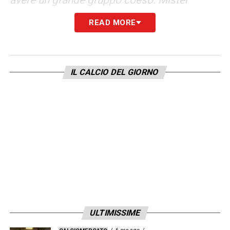
Ranieri avrà fatto le sue valutazioni con le
READ MORE
sue strategie, il modo di giocare era molto
diretto e provavano a conquistare la
profondità avendo equilibrio tra i reparti. Noi
IL CALCIO DEL GIORNO
abbiamo le nostre idee e d’accordo con la
società faremo tutto ciò che serve per
rendere funzionale l’arrivo di alcuni giocatori
già previsti. Io e il direttore siamo sempre
stati in contatto. Per una realtà come la
nostra, che ha una storia importante,
l’obiettivo minimo è mantenere la categoria.
L’Atalanta ha mantenuto umiltà e guardate
dove è arrivata. Mantenere la categoria
ULTIMISSIME
significa avere programmazione negli anni e