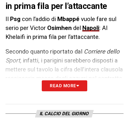
in prima fila per l’attaccante
Il
Psg
con l’addio di
Mbappé
vuole fare sul
serio per Victor
Osimhen
del
Napoli
: Al
Khelaifi in prima fila per l’attaccante.
Secondo quanto riportato dal
Corriere dello
Sport
, infatti, i parigini sarebbero disposti a
mettere sul tavolo la cifra dell’intera clausola
rescissoria messa dagli azzurri nel contratto
READ MORE
del giocatore nigeriano.
LA PLAYLIST DELLE NOSTRE TOP NEWS
IL CALCIO DEL GIORNO