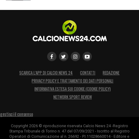
SCARICA L’APP DI CALCIO NEWS 24
CONTATTI
REDAZIONE
PRIVACY POLICY E TRATTAMENTO DEI DATI PERSONALI
INFORMATIVA ESTESA SUI COOKIE (COOKIE POLICY)
NETWORK SPORT REVIEW
gestisci il consenso
Copyright 2026 © riproduzione riservata Calcio News 24 -Registro
Stampa Tribunale di Torino n. 47 del 07/09/2021 - Iscritto al Registro
Operatori di Comunicazione al n. 26692 - P.I.11028660014 - Editore e