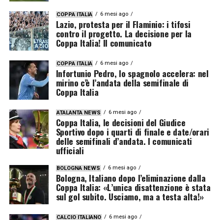
6 mesi ago
COPPA ITALIA
Lazio, protesta per il Flaminio: i tifosi
contro il progetto. La decisione per la
Coppa Italia! Il comunicato
6 mesi ago
COPPA ITALIA
Infortunio Pedro, lo spagnolo accelera: nel
mirino c’è l’andata della semifinale di
Coppa Italia
6 mesi ago
ATALANTA NEWS
Coppa Italia, le decisioni del Giudice
Sportivo dopo i quarti di finale e date/orari
delle semifinali d’andata. I comunicati
ufficiali
6 mesi ago
BOLOGNA NEWS
Bologna, Italiano dopo l’eliminazione dalla
Coppa Italia: «L’unica disattenzione è stata
sul gol subito. Usciamo, ma a testa alta!»
6 mesi ago
CALCIO ITALIANO