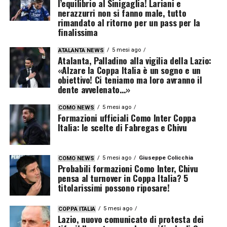
l’equilibrio al Sinigaglia! Lariani e
nerazzurri non si fanno male, tutto
rimandato al ritorno per un pass per la
finalissima
5 mesi ago
ATALANTA NEWS
Atalanta, Palladino alla vigilia della Lazio:
«Alzare la Coppa Italia è un sogno e un
obiettivo! Ci teniamo ma loro avranno il
dente avvelenato…»
5 mesi ago
COMO NEWS
Formazioni ufficiali Como Inter Coppa
Italia: le scelte di Fabregas e Chivu
5 mesi ago
Giuseppe Colicchia
COMO NEWS
Probabili formazioni Como Inter, Chivu
pensa al turnover in Coppa Italia? 5
titolarissimi possono riposare!
5 mesi ago
COPPA ITALIA
Lazio, nuovo comunicato di protesta dei