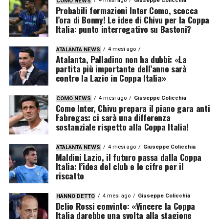
4 mesi ago
Giuseppe Colicchia
COMO NEWS
Probabili formazioni Inter Como, scocca
l’ora di Bonny! Le idee di Chivu per la Coppa
Italia: punto interrogativo su Bastoni?
4 mesi ago
ATALANTA NEWS
Atalanta, Palladino non ha dubbi: «La
partita più importante dell’anno sarà
contro la Lazio in Coppa Italia»
4 mesi ago
Giuseppe Colicchia
COMO NEWS
Como Inter, Chivu prepara il piano gara anti
Fabregas: ci sarà una differenza
sostanziale rispetto alla Coppa Italia!
4 mesi ago
Giuseppe Colicchia
ATALANTA NEWS
Maldini Lazio, il futuro passa dalla Coppa
Italia: l’idea del club e le cifre per il
riscatto
4 mesi ago
Giuseppe Colicchia
HANNO DETTO
Delio Rossi convinto: «Vincere la Coppa
Italia darebbe una svolta alla stagione