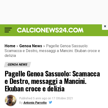
×
Home
»
Genoa News
»
Pagelle Genoa Sassuolo:
Scamacca e Destro, messaggi a Mancini. Ekuban croce e
delizia
GENOA NEWS
Pagelle Genoa Sassuolo: Scamacca
e Destro, messaggi a Mancini.
Ekuban croce e delizia
Published
5 anni ago
on
17 Ottobre 2021
By
Antonio Parrotto