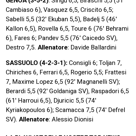
GENOA (3-5-2)
:
Sirigu 6,5
;
Biraschi 5,5 (51′
Cambiaso 6)
,
Vasquez 6,5
,
Criscito 6,5
;
Sabelli 5,5 (32′ Ekuban 5,5)
,
Badelj 5 (46′
Kallon 6,5)
,
Rovella 6,5
,
Toure 6 (76′ Behrami
6)
,
Fares 6
;
Pandev 5,5 (76′ Caicedo SV)
,
Destro 7,5.
Allenatore
: Davide
Ballardini
SASSUOLO (4-2-3-1):
Consigli 6;
Toljan 7
,
Chiriches 6
,
Ferrari 6,5
,
Rogerio 5,5
;
Frattesi
7
, Maxime Lopez 6,5 (92′ Magnanelli SV);
Berardi 5,5 (92′ Goldaniga SV),
Raspadori 6,5
(61′ Harroui 6,5)
,
Djuricic 5,5 (74′
Kyriakopoulos 6)
;
Scamacca 7,5 (74′ Defrel
SV).
Allenatore
: Alessio Dionisi