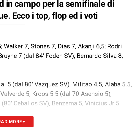
 in campo per la semifinale di
. Ecco i top, flop ed i voti
; Walker 7, Stones 7, Dias 7, Akanji 6,5; Rodri
ruyne 7 (dal 84′ Foden SV); Bernardo Silva 8,
jal 5 (dal 80′ Vazquez SV), Militao 4.5, Alaba 5.5,
alverde 5, Kroos 5.5 (dal 70 Asensio 5),
 (80′ Ceballos SV), Benzema 5, Vinicius Jr 5.
S
EAD MORE