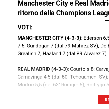
Manchester City e Real Madrid
ritorno della Champions League
VOTI:
MANCHESTER CITY (4-3-3)
: Ederson 6,5
7.5, Gundogan 7 (dal 79 Mahrez SV), De B
Grealish 7, Haaland 7 (dal 89 Alvarez 7).
REAL MADRID (4-3-3)
: Courtois 8; Carva
Camavinga 4.5 (dal 80′ Tchouameni SV); V
Modric 5,5 (dal 63′ Rudiger 5); Rodrygo 5
LA PLAYLIST DELLE NOSTRE TOP NEW
R