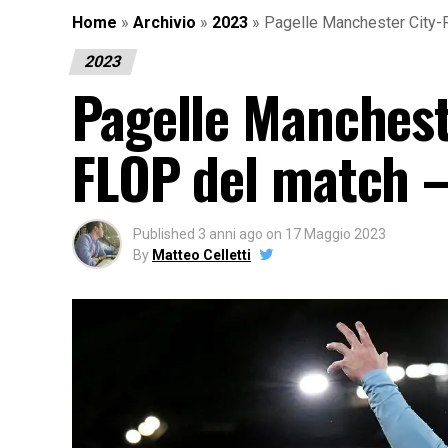
Home
»
Archivio
»
2023
»
Pagelle Manchester City-
2023
Pagelle Manchest
FLOP del match –
Published
3 anni ago
on
17 Maggio 2023
By
Matteo Celletti