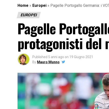
Home
»
Europei
»
Pagelle Portogallo Germania: i VOT
EUROPEI
Pagelle Portogall
protagonisti del
Published
5 anni ago
on
19 Giugno 2021
By
Mauro Munno