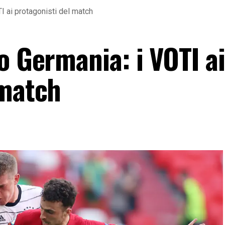
I ai protagonisti del match
o Germania: i VOTI ai
 match