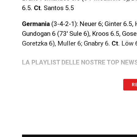
6.5.
Ct
. Santos 5.5
Germania
(3-4-2-1): Neuer 6; Ginter 6.5
Gundogan 6 (73′ Sule 6), Kroos 6.5, Gosen
Goretzka 6), Muller 6; Gnabry 6.
Ct
. Löw 
LA PLAYLIST DELLE NOSTRE TOP NEW
R