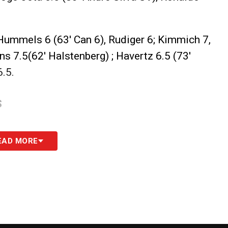
, Hummels 6 (63′ Can 6), Rudiger 6; Kimmich 7,
s 7.5(62′ Halstenberg) ; Havertz 6.5 (73′
6.5.
S
EAD MORE