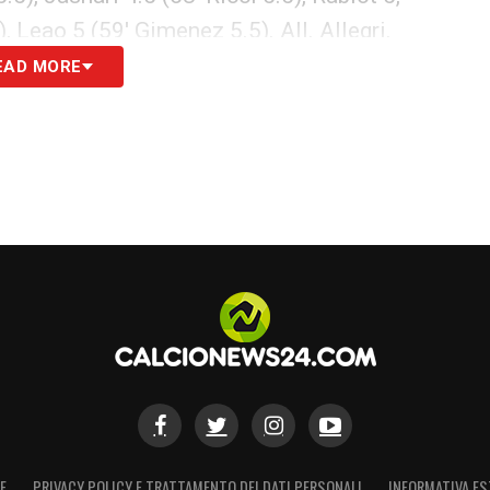
 Leao 5 (59′ Gimenez 5.5). All. Allegri.
EAD MORE
S
E
PRIVACY POLICY E TRATTAMENTO DEI DATI PERSONALI
INFORMATIVA ES