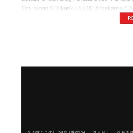
Estupinan 5; Nkunku 5 (46′ Athekame 5.5),
R
LA PLAYLIST DELLE NOSTRE TOP NEW
SCARICA L’APP DI CALCIO NEWS 24
CONTATTI
REDAZION