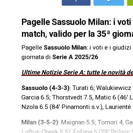
Pagelle Sassuolo Milan: i voti 
match, valido per la 35ª gior
Pagelle
Sassuolo Milan
: i voti e i giudi
giornata di
Serie A 2025/26
Ultime Notizie Serie A: tutte le novità 
Sassuolo (4-3-3)
: Turati 6; Walukiewicz
Garcia 6.5; Thorstvedt 7.5, Matic 6 (46′ L
Nzola 6.5 (84′ Pinamonti s.v.), Laurienté 7
Milan (3-5-2)
: Maignan 5.5; Tomori 4, Ga
Loftus-Cheek 5.5), Fofana 5 (59′ Pulisic 5.