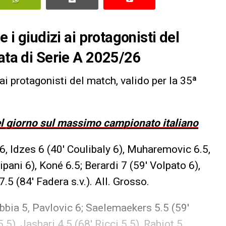
e i giudizi ai protagonisti del
nata di Serie A 2025/26
zi ai protagonisti del match, valido per la 35ª
del giorno sul massimo campionato italiano
 6, Idzes 6 (40′ Coulibaly 6), Muharemovic 6.5,
ipani 6), Koné 6.5; Berardi 7 (59′ Volpato 6),
.5 (84′ Fadera s.v.). All. Grosso.
bbia 5, Pavlovic 6; Saelemaekers 5.5 (59′
5), Jashari 4.5 (68′ Ricci 5.5), Rabiot 5,