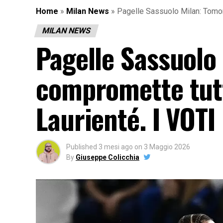
Home
»
Milan News
»
Pagelle Sassuolo Milan: Tomori
MILAN NEWS
Pagelle Sassuolo
compromette tutt
Laurienté. I VOTI
Published
3 mesi ago
on
3 Maggio 2026
By
Giuseppe Colicchia