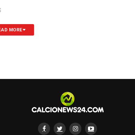
S
EAD MORE