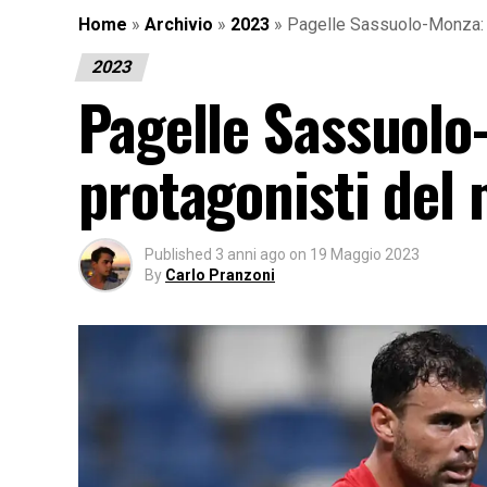
Home
»
Archivio
»
2023
»
Pagelle Sassuolo-Monza: i 
2023
Pagelle Sassuolo-
protagonisti del
Published
3 anni ago
on
19 Maggio 2023
By
Carlo Pranzoni