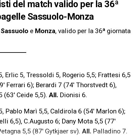
nisti del match valido per la 36ª
 pagelle Sassuolo-Monza
a
Sassuolo
e
Monza
, valido per la 36ª giornata
, Erlic 5, Tressoldi 5, Rogerio 5,5; Frattesi 6,5
′ Ferrari 6); Berardi 7 (74′ Thorstvedt 6),
5 (63′ Ceide 5,5).
All.
Dionisi 6.
5, Pablo Marì 5,5, Caldirola 6 (54′ Marlon 6);
delli 6,5), C.Augusto 6; Dany Mota 5,5 (77′
Petagna 5,5 (87′ Gytkjaer sv).
All.
Palladino 7.