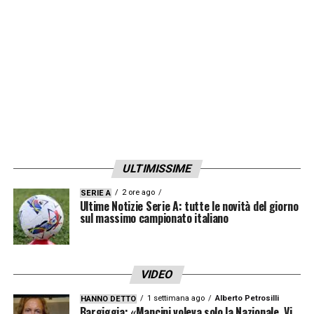
parte del Presidente Kyle Krause e di tutto il
Parma Calcio 1913, i migliori auguri per
questa sua nuova esperienza».
LA PLAYLIST DELLE NOSTRE TOP NEWS
ULTIMISSIME
2 ore ago
SERIE A
Ultime Notizie Serie A: tutte le novità del giorno
sul massimo campionato italiano
VIDEO
1 settimana ago
Alberto Petrosilli
HANNO DETTO
Bargiggia: «Mancini voleva solo la Nazionale. Vi