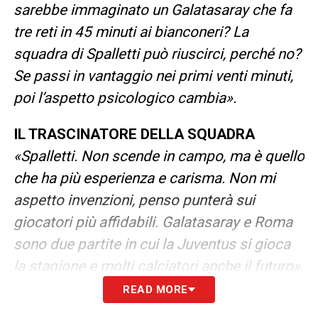
sarebbe immaginato un Galatasaray che fa
tre reti in 45 minuti ai bianconeri? La
squadra di Spalletti può riuscirci, perché no?
Se passi in vantaggio nei primi venti minuti,
poi l’aspetto psicologico cambia».
IL TRASCINATORE DELLA SQUADRA
«Spalletti. Non scende in campo, ma è quello
che ha più esperienza e carisma. Non mi
aspetto invenzioni, penso punterà sui
giocatori più affidabili. Galatasaray e Roma
sono due partite in cui la Juventus si gioca
la stagione e molti calciatori anche il futuro».
READ MORE
FARE CALCOLI
«
No. La sfida col Galatasaray