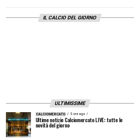
va vissuta come la più importante in
assoluto. Non puoi avere due pensieri.
IL CALCIO DEL GIORNO
Rimontare in Champions darebbe slancio
per l’Olimpico. Ricordo la finale di Coppa
Italia 1983: perdiamo 2-0 a Verona
all’andata. Nel viaggio di ritorno, Tardelli,
Platini e Cabrini ripetono a tutti: “La
ribaltiamo”. E abbiamo vinto 3-0. Il Verona
quell’anno arrivò quarto in Serie A… Il
Galatasaray è forte e ha più giocatori
internazionali di quelli che allenavo io nel
ULTIMISSIME
2014, però la Juve deve crederci. I tecnici e i
5 ore ago
CALCIOMERCATO
grandi giocatori sono ottimisti».
Ultime notizie Calciomercato LIVE: tutte le
novità del giorno
IL PESO DEI SOLDI SULLA SQUADRA
«
Il