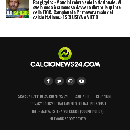
Bargiggia: «Mancini voleva solo la Nazionale. Vi
svelo cosa è successo davvero dietro le quinte
della FIGC. Campionato Primavera male del
calcio italiano» ESCLUSIVA e VIDEO
SCARICA L’APP DI CALCIO NEWS 24
CONTATTI
REDAZIONE
PRIVACY POLICY E TRATTAMENTO DEI DATI PERSONALI
INFORMATIVA ESTESA SUI COOKIE (COOKIE POLICY)
NETWORK SPORT REVIEW