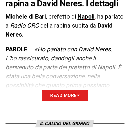
rapina a David Neres. I dettagli
Michele di Bari
, prefetto di
Napoli
, ha parlato
a
Radio CRC
della rapina subita da
David
Neres
.
PAROLE
–
«Ho parlato con David Neres.
L’ho rassicurato, dandogli anche il
benvenuto da parte del prefetto di Napoli. È
stata una bella conversazione, nella
possibilità che quanto prima possiamo
anche incontrarci. Il ragazzo è tranquillo.
READ MORE
L’episodio in sé crea allarme e provoca
sconcerto. Io credo che la città di Napoli sia
una delle città più accoglienti al mondo,
IL CALCIO DEL GIORNO