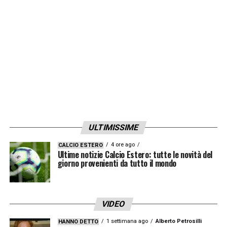
quindi straordinaria per questo motivo. Ho
piena fiducia nelle forze di polizia e nella
magistratura, nella speranza che quanto
prima possano essere individuati i
responsabili. Ho parlato con De Laurentiis,
complimentandomi per la partita vinta in
extremis, il che dimostra la determinazione
del nuovo allenatore e il sostegno della città
alla squadra».
ULTIMISSIME
4 ore ago
CALCIO ESTERO
Ultime notizie Calcio Estero: tutte le novità del
LA PLAYLIST DELLE NOSTRE TOP NEWS
giorno provenienti da tutto il mondo
VIDEO
1 settimana ago
Alberto Petrosilli
HANNO DETTO