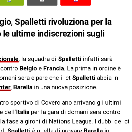
gio, Spalletti rivoluziona per la
le ultime indiscrezioni sugli
zionale
, la squadra di
Spalletti
infatti sarà
 contro
Belgio
e
Francia
. La prima in ordine è
omani sera e pare che il ct
Spalletti
abbia in
nter
,
Barella
in una nuova posizione.
ro sportivo di Coverciano arrivano gli ultimi
 dell’
Italia
per la gara di domani sera contro
lla fase a gironi di Nations League. I dubbi del ct
 di
Spalletti
è quella di provare
Barella
in