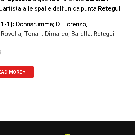
artista alle spalle dell’unica punta
Retegui
.
1-1):
Donnarumma; Di Lorenzo,
Rovella, Tonali, Dimarco; Barella; Retegui.
S
EAD MORE