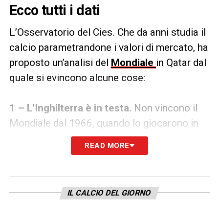
Ecco tutti i dati
L’Osservatorio del Cies. Che da anni studia il
calcio parametrandone i valori di mercato, ha
proposto un’analisi del
Mondiale
in Qatar dal
quale si evincono alcune cose:
1 – L’Inghilterra è in testa.
Non vincono il
Mondiale dal 1966, quando lo giocarono in
casa, e non sono neanche mai più arrivati in
READ MORE
una finale. Eppure, il valore di mercato della
rosa è il più alto di tutti, con il gioiellino
Bellingham che costa come nessun altro:
IL CALCIO DEL GIORNO
202 milioni. Secondi e terzi sono Brasile e
Francia, con secondi e terzi anche le loro