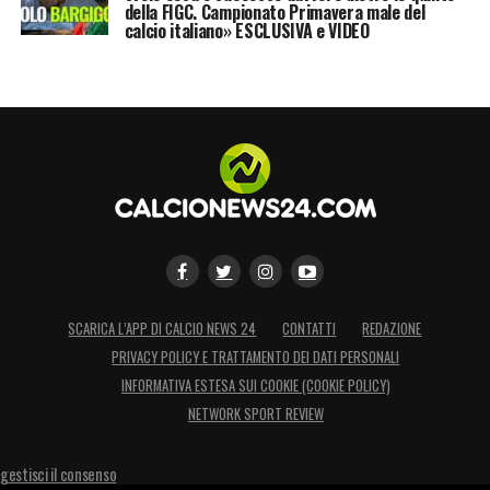
protagoniste?
della FIGC. Campionato Primavera male del
calcio italiano» ESCLUSIVA e VIDEO
4 – L’ultima è…
Vi ricordate chi ci eliminò nel
2014, noi e l’Inghilterra? Il Costarica di Keylor
Navas. Ha una quotazione di soli 23 milioni,
meno di Australia e Qatar che la precedono.
Vedremo se riuscirà a risollevarsi dal teorico
sfavore economico.
LA PLAYLIST DELLE NOSTRE TOP NEWS
SCARICA L’APP DI CALCIO NEWS 24
CONTATTI
REDAZIONE
PRIVACY POLICY E TRATTAMENTO DEI DATI PERSONALI
INFORMATIVA ESTESA SUI COOKIE (COOKIE POLICY)
NETWORK SPORT REVIEW
gestisci il consenso