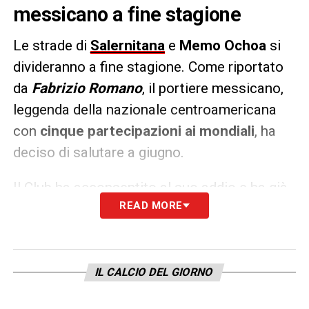
messicano a fine stagione
Le strade di
Salernitana
e
Memo Ochoa
si
divideranno a fine stagione. Come riportato
da
Fabrizio Romano
, il portiere messicano,
leggenda della nazionale centroamericana
con
cinque partecipazioni ai mondiali
, ha
deciso di salutare a giugno.
Il Club ha acconsentito al suo addio e ha già
READ MORE
preparato i documenti per la risoluzione del
contratto. Per lui inizia un nuovo capitolo,
alla
ricerca di una nuova porta da
difendere
per arrivare
preparato ai mondiali
IL CALCIO DEL GIORNO
casalinghi
(insieme a USA e Canada) del