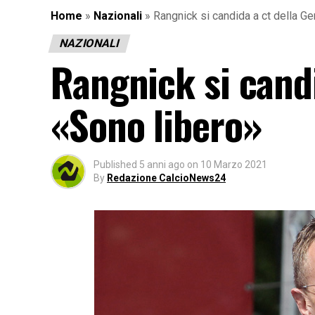
Home
»
Nazionali
»
Rangnick si candida a ct della G
NAZIONALI
Rangnick si cand
«Sono libero»
Published
5 anni ago
on
10 Marzo 2021
By
Redazione CalcioNews24