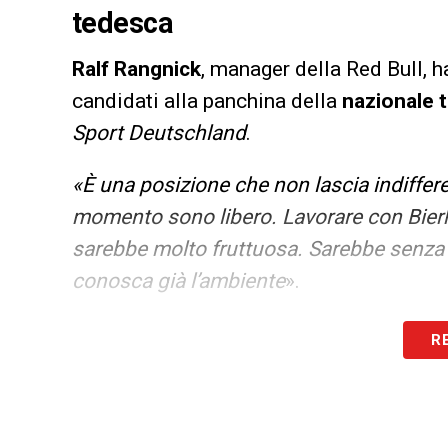
tedesca
Ralf
Rangnick
, manager della Red Bull, h
candidati alla panchina della
nazionale
Sport Deutschland
.
«È una posizione che non lascia indiffere
momento sono libero. Lavorare con Bierh
sarebbe molto fruttuosa. Sarebbe senza
conosca già l’ambiente
».
LA PLAYLIST DELLE NOSTRE TOP NEW
R