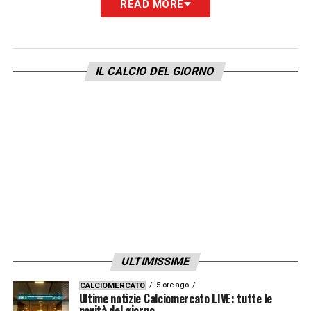
READ MORE
corso della stagione, siamo ancora all’inizio
e ci sono state due pause per le Nazionali.
Pur non partendo tra i favoriti del pronostico,
IL CALCIO DEL GIORNO
il Pisa è meritatamente lì davanti.
Chiaramente poi lì sotto ci sono delle
corazzate come la Cremonese, il Sassuolo e
la Sampdoria ed ancora squadre forti come
il Bari ed il Brescia, il quale ha un buon
organico. Credo che sia tutto da decidere
perché conosciamo molto bene che tipo di
campionato è quello di Serie B. Ogni squadra
affronterà inevitabilmente dei momenti di
ULTIMISSIME
difficolta, chi all’inizio, a metà o a fine
5 ore ago
CALCIOMERCATO
percorso. E’ ancora tutto aperto e tutto è
Ultime notizie Calciomercato LIVE: tutte le
novità del giorno