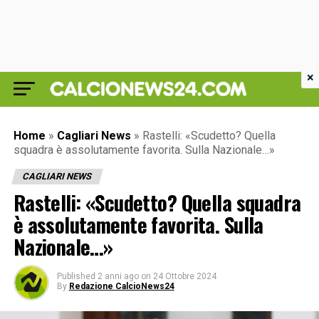
×
Home
»
Cagliari News
»
Rastelli: «Scudetto? Quella
squadra è assolutamente favorita. Sulla Nazionale…»
CAGLIARI NEWS
Rastelli: «Scudetto? Quella squadra
è assolutamente favorita. Sulla
Nazionale…»
Published
2 anni ago
on
24 Ottobre 2024
By
Redazione CalcioNews24